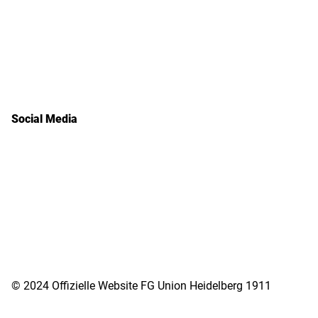
Sponsoren
Aktuelles
Social Media
Facebook
Instagram
RSS Feed
Atom Feed
© 2024 Offizielle Website FG Union Heidelberg 1911