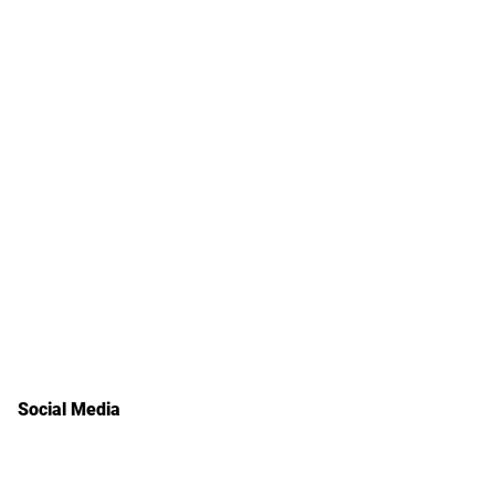
Spielplan & Tabelle
Kontakt & Anfahrt
Vorstand & Verantwortliche
Formulare & Anträge
Wir über uns
Sponsoren
Aktuelles
Social Media
Facebook