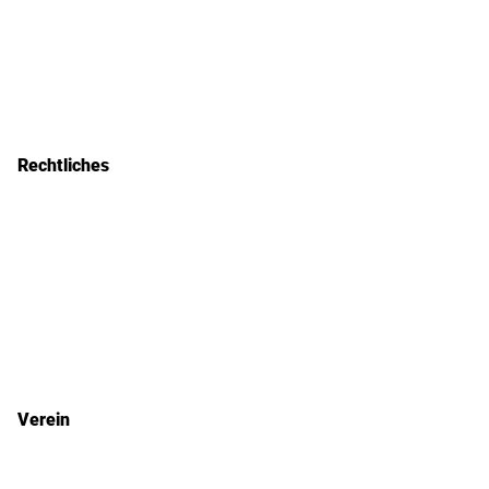
Rechtliches
Impressum
Datenschutz
Kontakt
Verein
Mannschaft & Spieler